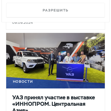
УАЗ запускает эксклюзивную
программу страхования КАСКО+
РАЗРЕШИТЬ
09.09.2024
НОВОСТИ
УАЗ принял участие в выставке
«ИННОПРОМ. Центральная
Азия»