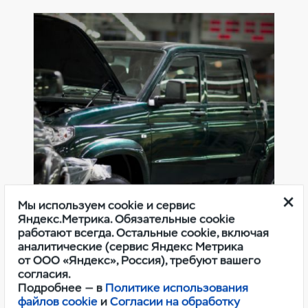
Мы используем cookie и сервис
Яндекс.Метрика. Обязательные cookie
Оригинальные расходные
работают всегда. Остальные cookie, включая
материалы УАЗ
аналитические (сервис Яндекс Метрика
от ООО «Яндекс», Россия), требуют вашего
согласия.
Подробнее — в
Политике использования
файлов cookie
и
Согласии на обработку